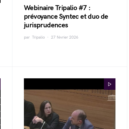
Webinaire Tripalio #7 :
prévoyance Syntec et duo de
jurisprudences
par
Tripalio
27 février 2026