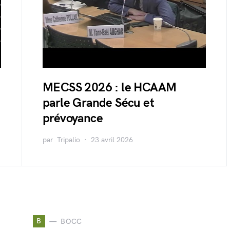
MECSS 2026 : le HCAAM
parle Grande Sécu et
prévoyance
par
Tripalio
23 avril 2026
B
BOCC