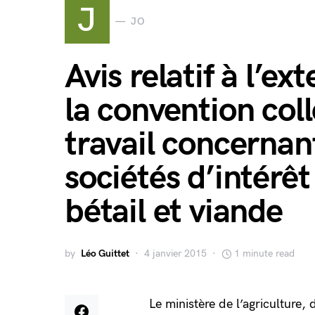
J
JO
Avis relatif à l’e
la convention coll
travail concernan
sociétés d’intérêt 
bétail et viande
by
Léo Guittet
4 janvier 2015
1 minute read
Le ministère de l’agriculture, 