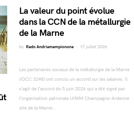
La valeur du point évolue
dans la CCN de la métallurgie
de la Marne
by
Rado Andriamampionona
17 juillet 2026
Les partenaires sociaux de la métallurgie de la Marne
(IDCC 3248) ont conclu un accord sur les salaires. Il
s’agit de l’accord du 5 juin 2026 qui a été signé par
ût
l’organisation patronale UIMM Champagne-Ardenne
site de la Marne...