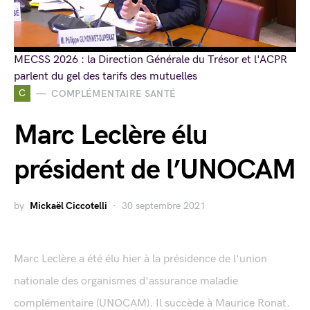
MECSS 2026 : la Direction Générale du Trésor et l'ACPR
parlent du gel des tarifs des mutuelles
C
COMPLÉMENTAIRE SANTÉ
Marc Leclère élu
président de l’UNOCAM
by
Mickaël Ciccotelli
30 septembre 2021
Marc Leclère a été élu hier à la présidence de l'union
nationale des organismes d'assurance maladie
complémentaire (UNOCAM). Il succède à Maurice Ronat.