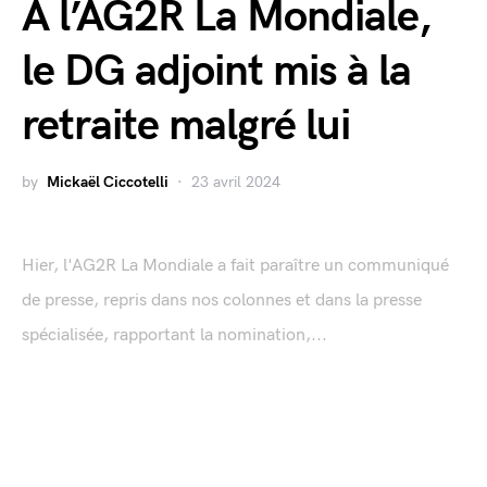
A l’AG2R La Mondiale,
le DG adjoint mis à la
retraite malgré lui
by
Mickaël Ciccotelli
23 avril 2024
Hier, l'AG2R La Mondiale a fait paraître un communiqué
de presse, repris dans nos colonnes et dans la presse
spécialisée, rapportant la nomination,...