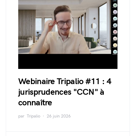
Webinaire Tripalio #11 : 4
jurisprudences "CCN" à
connaître
par
Tripalio
26 juin 2026