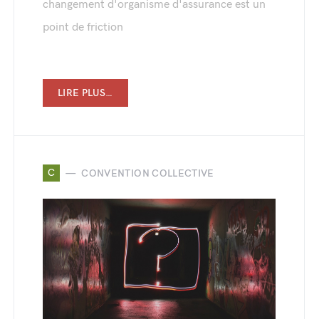
changement d'organisme d'assurance est un
point de friction
LIRE PLUS…
C
CONVENTION COLLECTIVE