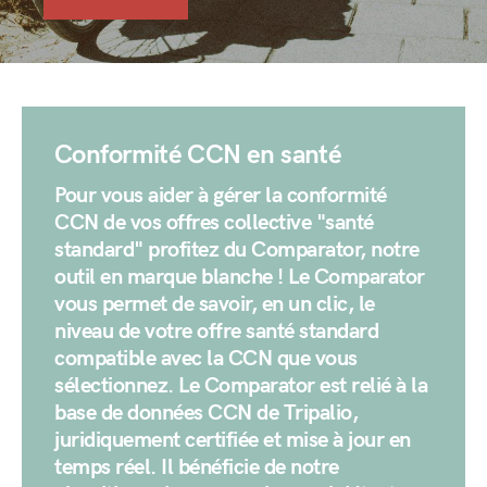
Conformité CCN en santé
Pour vous aider à gérer la conformité
CCN de vos offres collective "santé
standard" profitez du Comparator, notre
outil en marque blanche ! Le Comparator
vous permet de savoir, en un clic, le
niveau de votre offre santé standard
compatible avec la CCN que vous
sélectionnez. Le Comparator est relié à la
base de données CCN de Tripalio,
juridiquement certifiée et mise à jour en
temps réel. Il bénéficie de notre