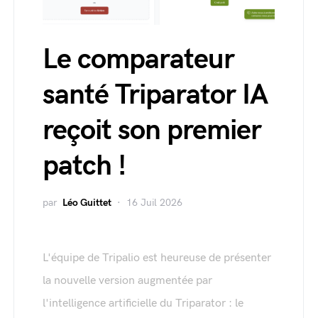
Le comparateur
santé Triparator IA
reçoit son premier
patch !
par
Léo Guittet
16 Juil 2026
L'équipe de Tripalio est heureuse de présenter
la nouvelle version augmentée par
l'intelligence artificielle du Triparator : le