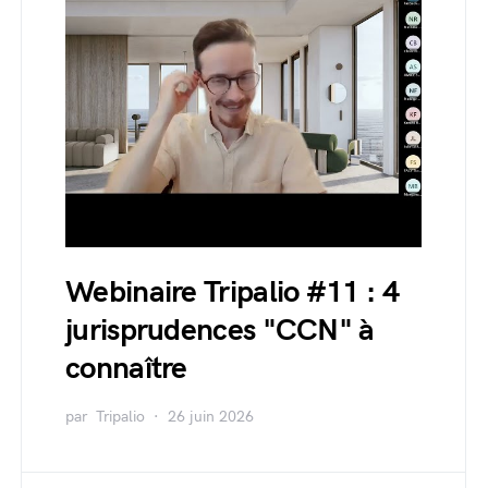
Webinaire Tripalio #11 : 4
jurisprudences "CCN" à
connaître
par
Tripalio
26 juin 2026