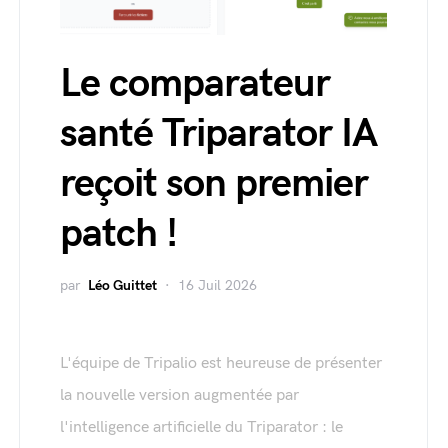
Le comparateur
santé Triparator IA
reçoit son premier
patch !
par
Léo Guittet
16 Juil 2026
L'équipe de Tripalio est heureuse de présenter
la nouvelle version augmentée par
l'intelligence artificielle du Triparator : le