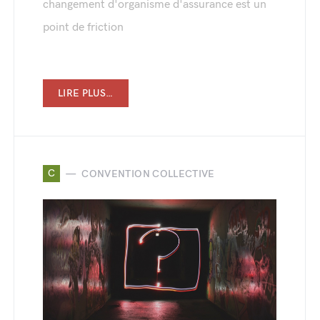
changement d'organisme d'assurance est un
point de friction
LIRE PLUS…
C
CONVENTION COLLECTIVE