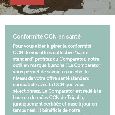
Conformité CCN en santé
Pour vous aider à gérer la conformité
CCN de vos offres collective "santé
standard" profitez du Comparator, notre
outil en marque blanche ! Le Comparator
vous permet de savoir, en un clic, le
niveau de votre offre santé standard
compatible avec la CCN que vous
sélectionnez. Le Comparator est relié à la
base de données CCN de Tripalio,
juridiquement certifiée et mise à jour en
temps réel. Il bénéficie de notre