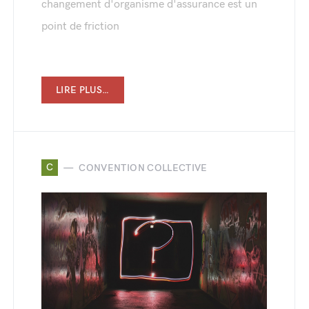
changement d'organisme d'assurance est un
point de friction
LIRE PLUS…
C
CONVENTION COLLECTIVE