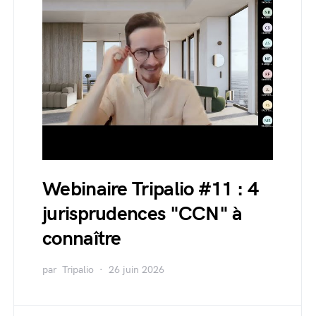
Webinaire Tripalio #11 : 4
jurisprudences "CCN" à
connaître
par
Tripalio
26 juin 2026