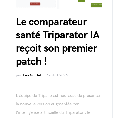
Le comparateur
santé Triparator IA
reçoit son premier
patch !
par
Léo Guittet
16 Juil 2026
L'équipe de Tripalio est heureuse de présenter
la nouvelle version augmentée par
l'intelligence artificielle du Triparator : le