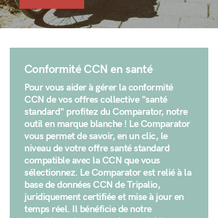
Conformité CCN en santé
Pour vous aider à gérer la conformité
CCN de vos offres collective "santé
standard" profitez du Comparator, notre
outil en marque blanche ! Le Comparator
vous permet de savoir, en un clic, le
niveau de votre offre santé standard
compatible avec la CCN que vous
sélectionnez. Le Comparator est relié à la
base de données CCN de Tripalio,
juridiquement certifiée et mise à jour en
temps réel. Il bénéficie de notre